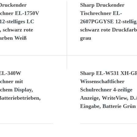
Druckender
Sharp Druckender
echner EL-1750V
Tischrechner EL-
12-stelliges LC
2607PGGYSE 12-stellig
, schwarz rote
schwarz rote Druckfar
arben Weiß
grau
 EL-340W
Sharp EL-W531 XH-G
echner mit
Wissenschaftlicher
ichem Display,
Schulrechner 4-zeilige
Batteriebetrieben,
Anzeige, WriteView, D.
Eingabe, Batterie Grün