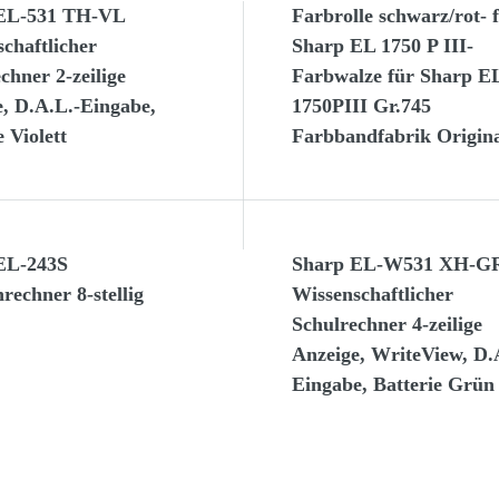
EL-531 TH-VL
Farbrolle schwarz/rot- 
chaftlicher
Sharp EL 1750 P III-
chner 2-zeilige
Farbwalze für Sharp E
, D.A.L.-Eingabe,
1750PIII Gr.745
e Violett
Farbbandfabrik Origin
EL-243S
Sharp EL-W531 XH-G
rechner 8-stellig
Wissenschaftlicher
Schulrechner 4-zeilige
Anzeige, WriteView, D.
Eingabe, Batterie Grün