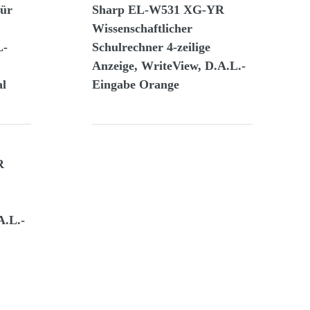
für
Sharp EL-W531 XG-YR
Wissenschaftlicher
L-
Schulrechner 4-zeilige
Anzeige, WriteView, D.A.L.-
al
Eingabe Orange
R
A.L.-